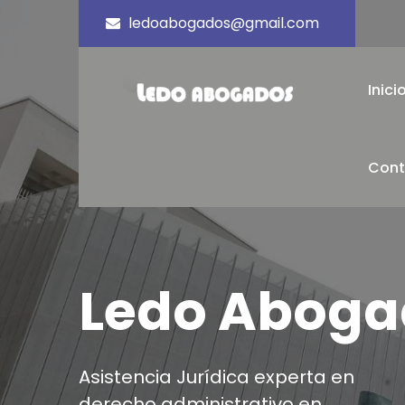
ledoabogados@gmail.com
Inici
Cont
Ledo Aboga
Asistencia Jurídica experta en
derecho administrativo en