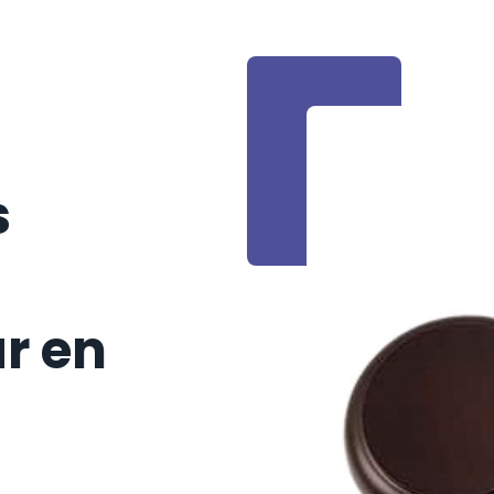
s
ar en