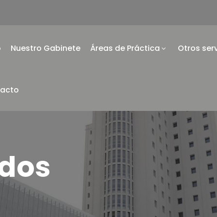
o
Nuestro Gabinete
Áreas de Práctica
Otros ser
acto
dos